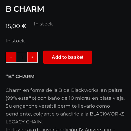
B CHARM
In stock
15,00
€
In stock
Add to basket
B
CHARM
“B” CHARM
quantity
Charm en forma de la B de Blackworks, en peltre
(99% estaño) con baño de 10 micras en plata vieja.
Su enganche versátil permite llevarlo como
pendiente, colgante o añadirlo a la BLACKWORKS
LEGACY CHAIN.
Incluye caja de joyería edición IV Aniversario –